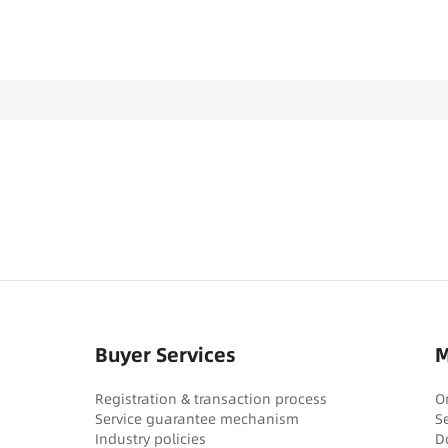
Buyer Services
M
Registration & transaction process
O
Service guarantee mechanism
S
Industry policies
D