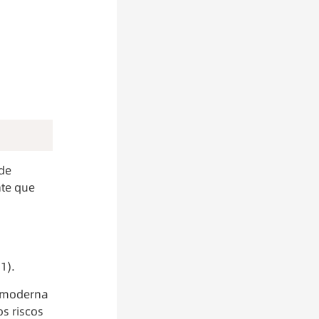
de 
te que 
1).
 moderna 
 riscos 