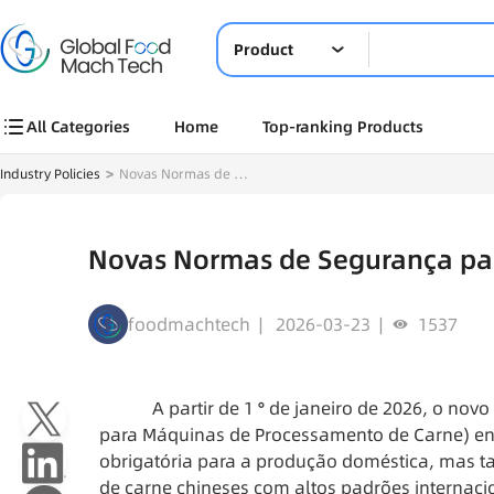
Product
All Categories
Home
Top-ranking Products
Industry Policies
>
Novas Normas de Segurança para a Maquinaria de Carne na China
Novas Normas de Segurança par
foodmachtech | 2026-03-23 |
1537
A partir de 1 ° de janeiro de 2026, o no
para Máquinas de Processamento de Carne) entr
obrigatória para a produção doméstica, mas t
de carne chineses com altos padrões internaci