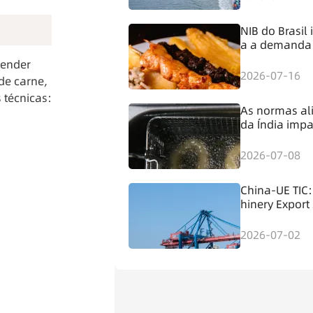
NIB do Brasil
a a demanda
uinas para o 
ender 
entício
2026-07-16
e carne, 
 técnicas:
As normas al
da Índia imp
quipamentos 
samento
2026-07-08
China-UE TIC
hinery Export
2026-07-02