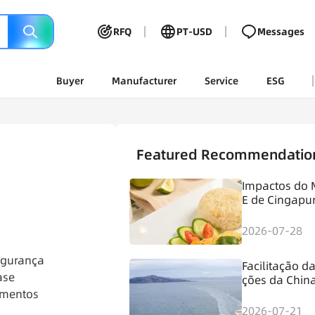
RFQ
PT-USD
Messages
Buyer
Manufacturer
Service
ESG
Featured Recommendatio
Impactos do 
E de Cingapu
essamento de
s
2026-07-28
egurança 
Facilitação d
se 
ções da Chin
mentos 
na o setor d
para aliment
2026-07-21